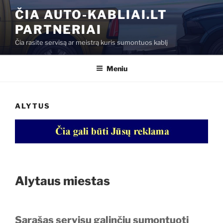
Eiti
ČIA AUTO-KABLIAI.LT
prie
PARTNERIAI
turinio
Čia rasite servisą ar meistrą kuris sumontuos kablį
Meniu
ALYTUS
Alytaus miestas
Sąrašas servisų galinčių sumontuoti