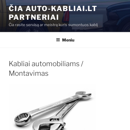
Eiti
ČIA AUTO-KABLIAI.LT
prie
PARTNERIAI
turinio
Čia rasite servisą ar meistrą kuris sumontuos kablį
Meniu
Kabliai automobiliams /
Montavimas