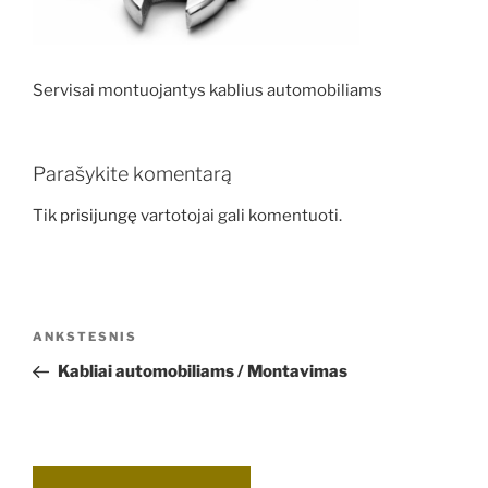
Servisai montuojantys kablius automobiliams
Parašykite komentarą
Tik
prisijungę
vartotojai gali komentuoti.
Navigacija
Ankstesnis
ANKSTESNIS
tarp
įrašas
Kabliai automobiliams / Montavimas
įrašų